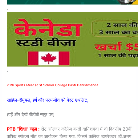
.
.
20th Sports Meet at St Soldier College Basti Danishmanda
साहिल-सैमुयल, हर्ष और प्रभजोत बने बेस्ट एथलिट,
(पढ़ें और देखें पीटीबी न्यूज़ पर)
PTB “शिक्षा” न्यूज़ :
सेंट सोल्जर कॉलेज बस्ती दानिशमंदा में दो दिवसीय 20वीं
वार्षिक स्पोर्ट्स मीट का आयोजन किया गया, जिसमें कॉलेज डायरेक्टर डॉ.अनूप