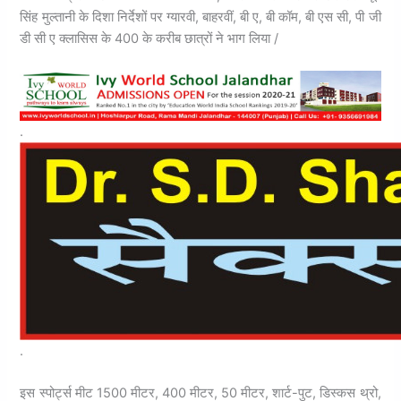
सिंह मुल्तानी के दिशा निर्देशों पर ग्यारवी, बाहरवीं, बी ए, बी कॉम, बी एस सी, पी जी
डी सी ए क्लासिस के 400 के करीब छात्रों ने भाग लिया /
.
.
इस स्पोर्ट्स मीट 1500 मीटर, 400 मीटर, 50 मीटर, शार्ट-पुट, डिस्कस थ्रो,