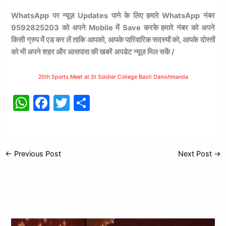
WhatsApp पर न्यूज़ Updates पाने के लिए हमारे WhatsApp नंबर
9592825203 को अपने Mobile में Save करके हमारे नंबर को अपने
किसी ग्रुप में एड कर लें ताकि आपको, आपके पारिवारिक सदस्यों को, आपके दोस्तों
को भी अपने शहर और आसपास की खबरें अपडेट न्यूज़ मिल सकें /
20th Sports Meet at St Soldier College Basti Danishmanda
W
F
T
S
h
a
w
h
at
c
itt
ar
s
e
er
e
←
Previous Post
Next Post
→
A
b
p
o
p
o
k