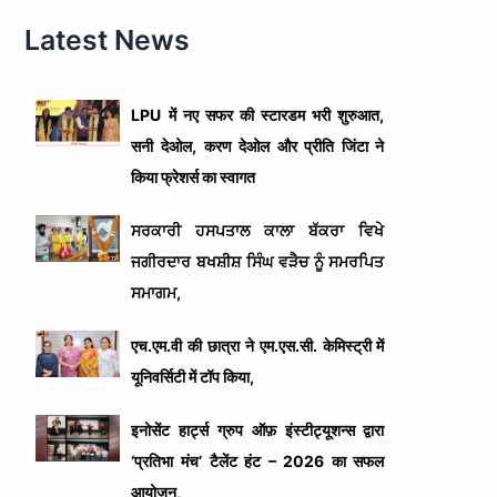
Latest News
LPU में नए सफर की स्टारडम भरी शुरुआत,
सनी देओल, करण देओल और प्रीति जिंटा ने
किया फ्रेशर्स का स्वागत
ਸਰਕਾਰੀ ਹਸਪਤਾਲ ਕਾਲਾ ਬੱਕਰਾ ਵਿਖੇ
ਜਗੀਰਦਾਰ ਬਖਸ਼ੀਸ਼ ਸਿੰਘ ਵੜੈਚ ਨੂੰ ਸਮਰਪਿਤ
ਸਮਾਗਮ,
एच.एम.वी की छात्रा ने एम.एस.सी. केमिस्ट्री में
यूनिवर्सिटी में टॉप किया,
इनोसेंट हार्ट्स ग्रुप ऑफ़ इंस्टीट्यूशन्स द्वारा
‘प्रतिभा मंच’ टैलेंट हंट – 2026 का सफल
आयोजन,