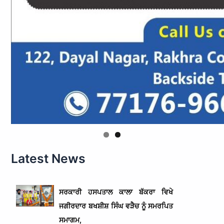
Latest News
ਸਰਕਾਰੀ ਹਸਪਤਾਲ ਕਾਲਾ ਬੱਕਰਾ ਵਿਖੇ
ਜਗੀਰਦਾਰ ਬਖਸ਼ੀਸ਼ ਸਿੰਘ ਵੜੈਚ ਨੂੰ ਸਮਰਪਿਤ
ਸਮਾਗਮ,