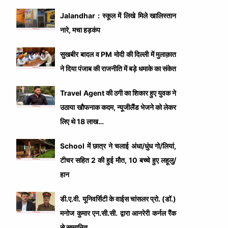
Jalandhar : स्कूल में लिखे मिले खालिस्तान
नारे, मचा हड़कंप
सुखबीर बादल व PM मोदी की दिल्ली में मुलाक़ात
ने दिया पंजाब की राजनीति में बड़े धमाके का संकेत
Travel Agent की ठगी का शिकार हुए युवक ने
उठाया खौफनाक कदम, न्यूजीलैंड भेजने को लेकर
लिए थे 18 लाख…
School में छात्र ने चलाई अंधा/धुंध गो/लियां,
टीचर सहित 2 की हुई मौत, 10 बच्चे हुए लहूलु/
हान
डी.ए.वी. यूनिवर्सिटी के वाईस चांसलर प्रो. (डॉ.)
मनोज कुमार एन.सी.सी. द्वारा आनरेरी कर्नल रैंक
से सम्मानित