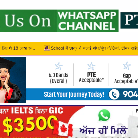
ाई अंधा/धुंध गो/लियां, टीचर सहित 2 की हुई मौत, 10 बच्चे हुए लहूलु/हान
डी.ए.व