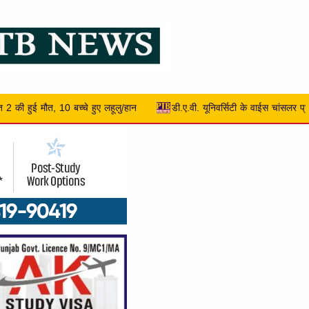
ी. यूनिवर्सिटी के वाईस चांसलर प्रो. (डॉ.) मनोज कुमार एन.सी.सी. द्वारा आनरेरी कर्नल रैंक स