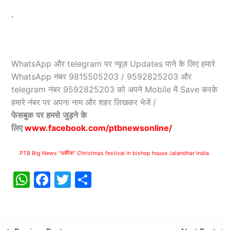
.
WhatsApp और telegram पर न्यूज़ Updates पाने के लिए हमारे
WhatsApp नंबर 9815505203 / 9592825203 और
telegram नंबर 9592825203 को अपने Mobile में Save करके
हमारे नंबर पर अपना नाम और शहर लिखकर भेजें /
फेसबुक
पर
हमसे
जुड़ने
के
लिए
www.facebook.com/ptbnewsonline/
PTB Big News “धार्मिक” Christmas festival in bishop house Jalandhar India
W
F
T
S
h
a
w
h
at
c
itt
ar
s
e
er
e