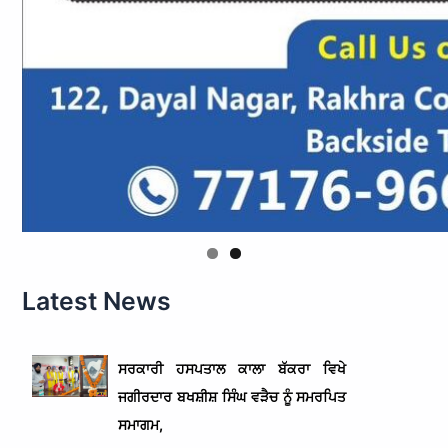
Latest News
ਸਰਕਾਰੀ ਹਸਪਤਾਲ ਕਾਲਾ ਬੱਕਰਾ ਵਿਖੇ
ਜਗੀਰਦਾਰ ਬਖਸ਼ੀਸ਼ ਸਿੰਘ ਵੜੈਚ ਨੂੰ ਸਮਰਪਿਤ
ਸਮਾਗਮ,