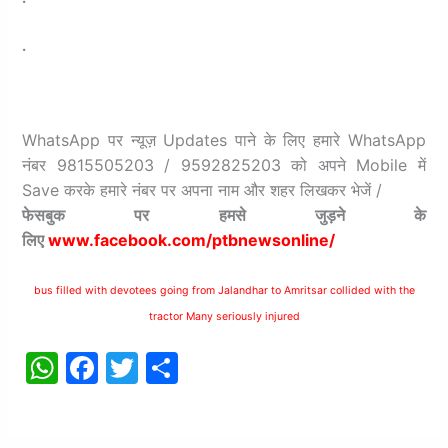
.
WhatsApp पर न्यूज़ Updates पाने के लिए हमारे WhatsApp
नंबर 9815505203 / 9592825203 को अपने Mobile में
Save करके हमारे नंबर पर अपना नाम और शहर लिखकर भेजें /
फेसबुक
पर
हमसे
जुड़ने
के
लिए
www.facebook.com/ptbnewsonline/
bus filled with devotees going from Jalandhar to Amritsar collided with the
tractor Many seriously injured
W
F
T
S
h
a
w
h
at
c
itt
ar