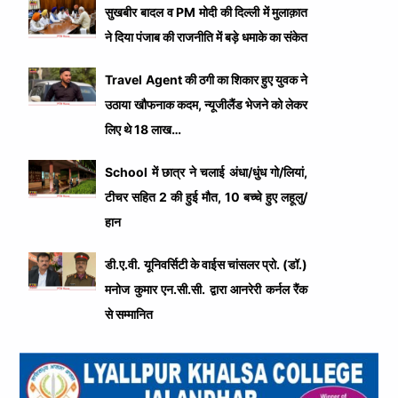
सुखबीर बादल व PM मोदी की दिल्ली में मुलाक़ात
ने दिया पंजाब की राजनीति में बड़े धमाके का संकेत
Travel Agent की ठगी का शिकार हुए युवक ने
उठाया खौफनाक कदम, न्यूजीलैंड भेजने को लेकर
लिए थे 18 लाख…
School में छात्र ने चलाई अंधा/धुंध गो/लियां,
टीचर सहित 2 की हुई मौत, 10 बच्चे हुए लहूलु/
हान
डी.ए.वी. यूनिवर्सिटी के वाईस चांसलर प्रो. (डॉ.)
मनोज कुमार एन.सी.सी. द्वारा आनरेरी कर्नल रैंक
से सम्मानित