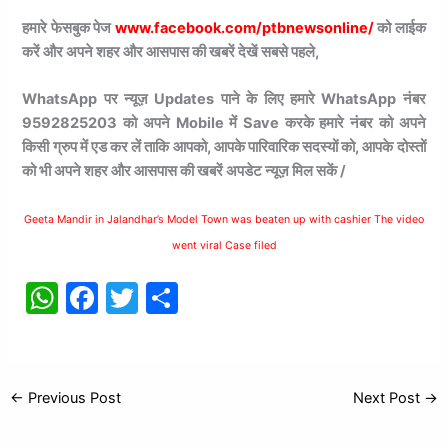
हमारे फेसबुक पेज
www.facebook.com/ptbnewsonline/
को लाईक
करें और अपने शहर और आसपास की खबरें देखें सबसे पहले,
WhatsApp पर न्यूज़ Updates पाने के लिए हमारे WhatsApp नंबर
9592825203 को अपने Mobile में Save करके हमारे नंबर को अपने
किसी ग्रुप में एड कर लें ताकि आपको, आपके पारिवारिक सदस्यों को, आपके दोस्तों
को भी अपने शहर और आसपास की खबरें अपडेट न्यूज़ मिल सकें /
Geeta Mandir in Jalandhar’s Model Town was beaten up with cashier The video
went viral Case filed
W
F
T
S
h
a
w
h
at
c
itt
ar
s
e
er
e
←
Previous Post
Next Post
→
A
b