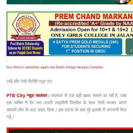
.
.
Gun Shot in Jalandhar again one Death Village Varyana Complex
(पढ़ें और देखें पीटीबी न्यूज़ पर)
PTB City न्यूज़ जालंधर :
जालंधर से एक बड़ी ख़बर सामने आ रही है, जहां
एक व्यक्ति ने देर रात अपनी लाइसेंसी पिस्तौल के साथ गोली मरकर अपने
आपको मौत के घाट उतार लिया / इस घटना के बाद पुरे इलाके में सनसनी फैल
गई /