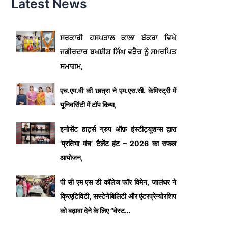
Latest News
ਸਰਕਾਰੀ ਹਸਪਤਾਲ ਕਾਲਾ ਬੱਕਰਾ ਵਿਖੇ
ਜਗੀਰਦਾਰ ਬਖਸ਼ੀਸ਼ ਸਿੰਘ ਵੜੈਚ ਨੂੰ ਸਮਰਪਿਤ
ਸਮਾਗਮ,
एच.एम.वी की छात्रा ने एम.एस.सी. केमिस्ट्री में
यूनिवर्सिटी में टॉप किया,
इनोसेंट हार्ट्स ग्रुप ऑफ़ इंस्टीट्यूशन्स द्वारा
‘प्रतिभा मंच’ टैलेंट हंट – 2026 का सफल
आयोजन,
पी सी एम एस डी कॉलेज फॉर विमेन, जालंधर ने
क्रिएटिविटी, सस्टेनेबिलिटी और एंटरप्रेन्योरशिप
को बढ़ावा देने के लिए “वेस्ट…