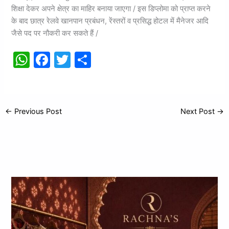
शिक्षा देकर अपने क्षेत्र का माहिर बनाया जाएगा / इस डिप्लोमा को प्राप्त करने
के बाद छात्र रेलवे खानपान प्रबंधन, रेंस्तरों व प्रसिद्ध होटल में मैनेजर आदि
जैसे पद पर नौकरी कर सकते हैं /
W
F
T
S
h
a
w
h
at
c
itt
ar
s
e
er
e
←
Previous Post
Next Post
→
A
b
p
o
p
o
k