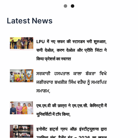
Latest News
LPU में नए सफर की स्टारडम भरी शुरुआत,
सनी देओल, करण देओल और प्रीति जिंटा ने
किया फ्रेशर्स का स्वागत
ਸਰਕਾਰੀ ਹਸਪਤਾਲ ਕਾਲਾ ਬੱਕਰਾ ਵਿਖੇ
ਜਗੀਰਦਾਰ ਬਖਸ਼ੀਸ਼ ਸਿੰਘ ਵੜੈਚ ਨੂੰ ਸਮਰਪਿਤ
ਸਮਾਗਮ,
एच.एम.वी की छात्रा ने एम.एस.सी. केमिस्ट्री में
यूनिवर्सिटी में टॉप किया,
इनोसेंट हार्ट्स ग्रुप ऑफ़ इंस्टीट्यूशन्स द्वारा
‘प्रतिभा मंच’ टैलेंट हंट – 2026 का सफल