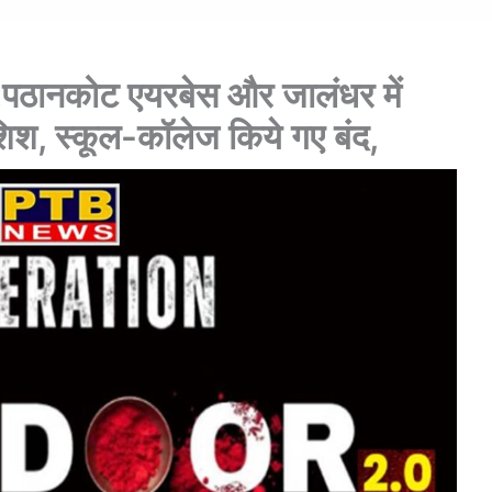
ा :पठानकोट एयरबेस और जालंधर में
श, स्कूल-कॉलेज किये गए बंद,