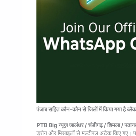
पंजाब सहित कौन-कौन से जिलों में किया गया है ब्
PTB Big न्यूज़ जालंधर / चंडीगढ़ / शिमला / पठान
ड्रोन और मिसाइलों से मल्टीपल अटैक किए गए। पठ