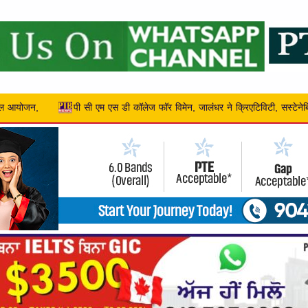
र ने क्रिएटिविटी, सस्टेनेबिलिटी और एंटरप्रेन्योरशिप को बढ़ावा द...
जोनल खेलों