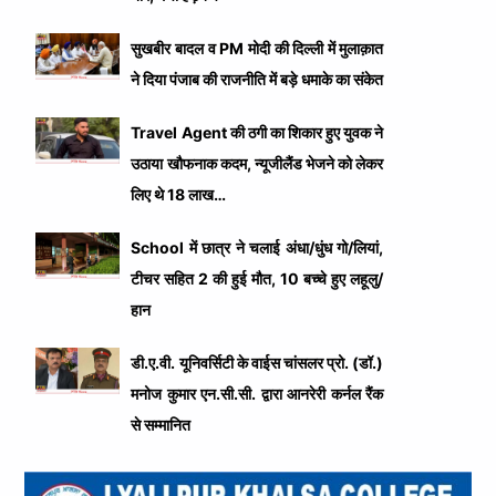
सुखबीर बादल व PM मोदी की दिल्ली में मुलाक़ात
ने दिया पंजाब की राजनीति में बड़े धमाके का संकेत
Travel Agent की ठगी का शिकार हुए युवक ने
उठाया खौफनाक कदम, न्यूजीलैंड भेजने को लेकर
लिए थे 18 लाख…
School में छात्र ने चलाई अंधा/धुंध गो/लियां,
टीचर सहित 2 की हुई मौत, 10 बच्चे हुए लहूलु/
हान
डी.ए.वी. यूनिवर्सिटी के वाईस चांसलर प्रो. (डॉ.)
मनोज कुमार एन.सी.सी. द्वारा आनरेरी कर्नल रैंक
से सम्मानित