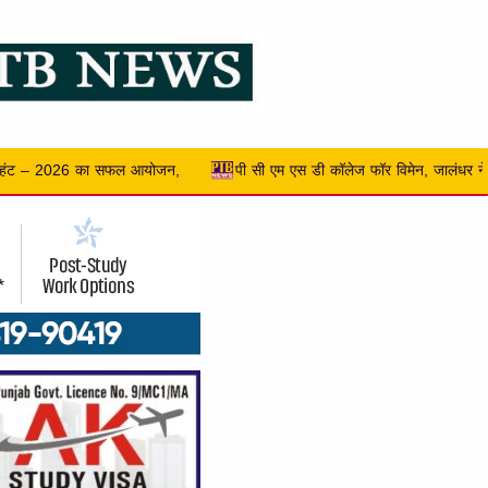
स डी कॉलेज फॉर विमेन, जालंधर ने क्रिएटिविटी, सस्टेनेबिलिटी और एंटरप्रेन्योरशिप को बढ़