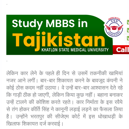
.
.
लेकिन कार लेने के पहले ही दिन से उसमें तकनीकी खामियां
नजर आने लगीं। बार-बार शिकायत करने के बावजूद कंपनी ने
कोई ठोस कदम नहीं उठाया। वे उन्हें बार-बार आश्वासन देते रहे
कि गाड़ी ठीक हो जाएगी, लेकिन किया कुछ नहीं। बहाना बनाकर
उन्हें टालने की कोशिश करते रहते।
कार निर्माता के इस रवैये
से तंग होकर कीर्ति सिंह ने कानूनी लड़ाई लड़ने का फैसला लिया
है। उन्होंने भरतपुर की सीजेएम कोर्ट में इस धोखाधड़ी के
खिलाफ शिकायत दर्ज करवाई।