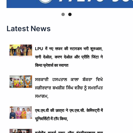
Latest News
LPU में नए सफर की स्टारडम भरी शुरुआत,
सनी देओल, करण देओल और प्रीति जिंटा ने
किया फ्रेशर्स का स्वागत
ਸਰਕਾਰੀ ਹਸਪਤਾਲ ਕਾਲਾ ਬੱਕਰਾ ਵਿਖੇ
ਜਗੀਰਦਾਰ ਬਖਸ਼ੀਸ਼ ਸਿੰਘ ਵੜੈਚ ਨੂੰ ਸਮਰਪਿਤ
ਸਮਾਗਮ,
एच.एम.वी की छात्रा ने एम.एस.सी. केमिस्ट्री में
यूनिवर्सिटी में टॉप किया,
इनोसेंट हार्ट्स ग्रुप ऑफ़ इंस्टीट्यूशन्स द्वारा