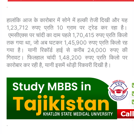
.
हालांकि आज के कारोबार में सोने में हल्की तेजी दिखी और यह
1,23,712 रुपए प्रति 10 ग्राम पर ट्रेड कर रहा है।
एमसीएक्‍स पर चांदी का दाम पहले 1,70,415 रुपए प्रति किलो
तक गया था, जो अब घटकर 1,45,900 रुपए प्रति किलो रह
गया है। यानी रिकॉर्ड हाई से करीब 24,000 रुपए की
गिरावट। फिलहाल चांदी 1,48,200 रुपए प्रति किलो पर
कारोबार कर रही है, यानी इसमें थोड़ी रिकवरी दिखी है।
.