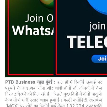
PTB Business न्यूज़ मुंबई :
हाल ही में रिकॉर्ड ऊंचाई पर
पहुंचने के बाद अब सोना और चांदी दोनों की कीमतों में तेज
गिरावट देखने को मिल रही है। पिछले कुछ दिनों में दोनों धातुओं
के दामों में भारी उतार-चढ़ाव हुआ है।
मल्‍टी कमोडिटी एक्सचेंज
(MCX) पर सोने का रिकॉर्ड हाई लेवल 1,32,294 रुपए प्रति