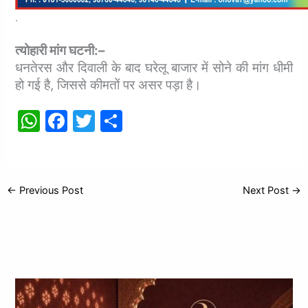
.
त्‍योहारी मांग घटनी:–
धनतेरस और दिवाली के बाद घरेलू बाजार में सोने की मांग धीमी
हो गई है, जिससे कीमतों पर असर पड़ा है।
W
F
T
S
h
a
w
h
at
c
itt
ar
s
e
er
e
←
Previous Post
Next Post
→
A
b
p
o
p
o
k