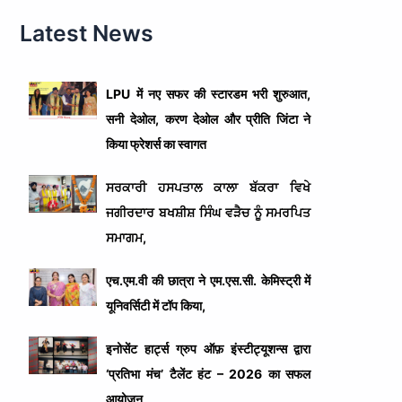
Latest News
LPU में नए सफर की स्टारडम भरी शुरुआत,
सनी देओल, करण देओल और प्रीति जिंटा ने
किया फ्रेशर्स का स्वागत
ਸਰਕਾਰੀ ਹਸਪਤਾਲ ਕਾਲਾ ਬੱਕਰਾ ਵਿਖੇ
ਜਗੀਰਦਾਰ ਬਖਸ਼ੀਸ਼ ਸਿੰਘ ਵੜੈਚ ਨੂੰ ਸਮਰਪਿਤ
ਸਮਾਗਮ,
एच.एम.वी की छात्रा ने एम.एस.सी. केमिस्ट्री में
यूनिवर्सिटी में टॉप किया,
इनोसेंट हार्ट्स ग्रुप ऑफ़ इंस्टीट्यूशन्स द्वारा
‘प्रतिभा मंच’ टैलेंट हंट – 2026 का सफल
आयोजन,