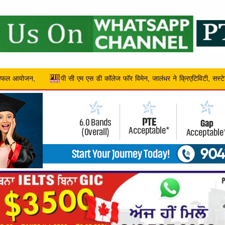
ेन, जालंधर ने क्रिएटिविटी, सस्टेनेबिलिटी और एंटरप्रेन्योरशिप को बढ़ावा द...