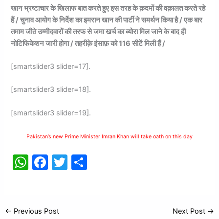
खान भ्रष्टाचार के खिलाफ बात करते हुए इस तरह के क़दमों की वक़ालत करते रहे
हैं / चुनाव आयोग के निर्देश का इमरान खान की पार्टी ने समर्थन किया है / एक बार
तमाम जीते उम्मीदवारों की तरफ से जमा खर्च का ब्योरा मिल जाने के बाद ही
नोटिफिकेशन जारी होगा / तहरीक़े इंसाफ़ को 116 सीटें मिली हैं /
[smartslider3 slider=17].
[smartslider3 slider=18].
[smartslider3 slider=19].
Pakistan’s new Prime Minister Imran Khan will take oath on this day
W
F
T
S
h
a
w
h
at
c
itt
ar
s
e
er
e
←
Previous Post
Next Post
→