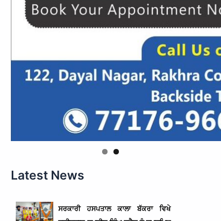
Latest News
ਸਰਕਾਰੀ ਹਸਪਤਾਲ ਕਾਲਾ ਬੱਕਰਾ ਵਿਖੇ