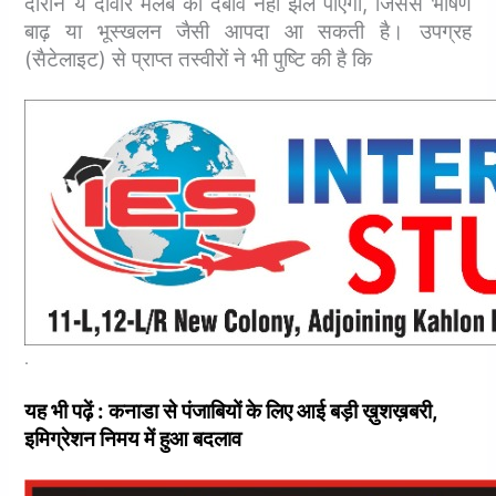
दौरान ये दीवारें मलबे का दबाव नहीं झेल पाएंगी, जिससे भीषण
बाढ़ या भूस्खलन जैसी आपदा आ सकती है।
उपग्रह
(सैटेलाइट) से प्राप्त तस्वीरों ने भी पुष्टि की है कि
.
यह भी पढ़ें : कनाडा से पंजाबियों के लिए आई बड़ी ख़ुशख़बरी,
इमिग्रेशन निमय में हुआ बदलाव