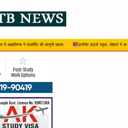
ेंट हार्ट्स स्कूल, लोहारां ने सफलतापूर्वक करवाया पीएसईबी गर्ल्स ज़ोनल टूर्नामेंट(ज़ोन -2)