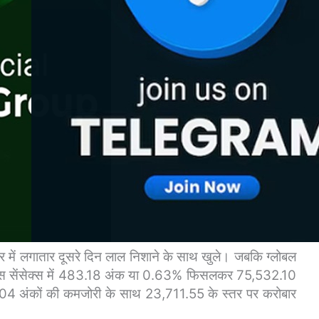
र में लगातार दूसरे दिन लाल निशाने के साथ खुले। जबकि ग्लोबल
 इंडेक्स सेंसेक्स में 483.18 अंक या 0.63% फिसलकर 75,532.10
स 104 अंकों की कमजोरी के साथ 23,711.55 के स्तर पर करोबार