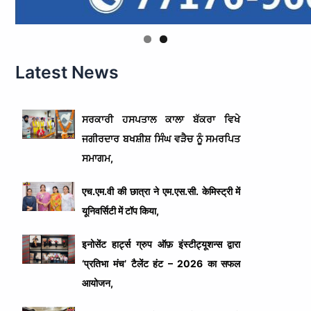
Latest News
ਸਰਕਾਰੀ ਹਸਪਤਾਲ ਕਾਲਾ ਬੱਕਰਾ ਵਿਖੇ
ਜਗੀਰਦਾਰ ਬਖਸ਼ੀਸ਼ ਸਿੰਘ ਵੜੈਚ ਨੂੰ ਸਮਰਪਿਤ
ਸਮਾਗਮ,
एच.एम.वी की छात्रा ने एम.एस.सी. केमिस्ट्री में
यूनिवर्सिटी में टॉप किया,
इनोसेंट हार्ट्स ग्रुप ऑफ़ इंस्टीट्यूशन्स द्वारा
‘प्रतिभा मंच’ टैलेंट हंट – 2026 का सफल
आयोजन,