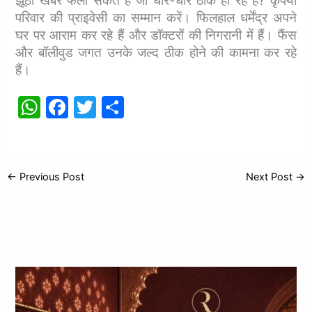
झूठी खबरें फैला सकते हैं जो धीरे-धीरे ठीक हो रहे हैं? कृपया
परिवार की प्राइवेसी का सम्मान करें। फिलहाल धर्मेंद्र अपने
घर पर आराम कर रहे हैं और डॉक्टरों की निगरानी में हैं। फैंस
और बॉलीवुड जगत उनके जल्द ठीक होने की कामना कर रहे
हैं।
W
F
T
S
h
a
w
h
at
c
itt
ar
s
e
er
e
←
Previous Post
Next Post
→
A
b
p
o
p
o
k