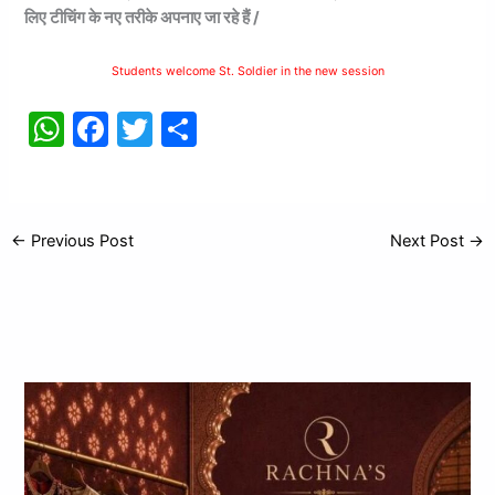
लिए टीचिंग के नए तरीके अपनाए जा रहे हैं /
Students welcome St. Soldier in the new session
W
F
T
S
h
a
w
h
at
c
itt
ar
s
e
er
e
←
Previous Post
Next Post
→
A
b
p
o
p
o
k