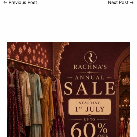
s
e
er
e
←
Previous Post
Next Post
→
A
b
p
o
p
o
k