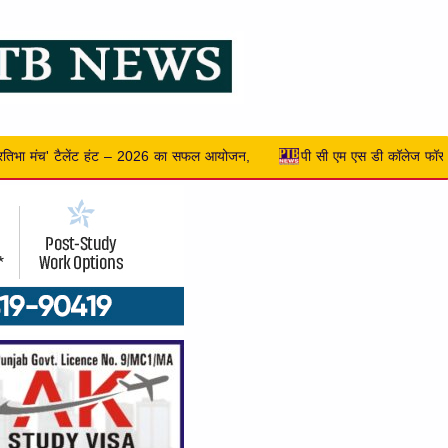
पी सी एम एस डी कॉलेज फॉर विमेन, जालंधर ने क्रिएटिविटी, सस्टेनेबिलिटी और एंटरप्रेन्योर