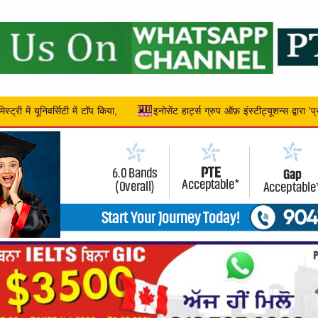
्रुप ऑफ़ इंस्टीट्यूशन्स द्वारा 'प्रतिभा मंच' टैलेंट हंट – 2026 का सफल आयोजन,