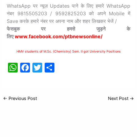
WhatsApp पर न्यूज़ Updates पाने के लिए हमारे WhatsApp
नंबर 9815505203 / 9592825203 को अपने Mobile में
Save करके हमारे नंबर पर अपना नाम और शहर लिखकर भेजें /
फेसबुक
पर
हमसे
जुड़ने
के
लिए
www.facebook.com/ptbnewsonline/
HMV students of M.Sc. (Chemistry) Sem. II got University Positions
W
F
T
S
h
a
w
h
at
c
itt
ar
s
e
er
e
←
Previous Post
Next Post
→
A
b
p
o
p
o
k