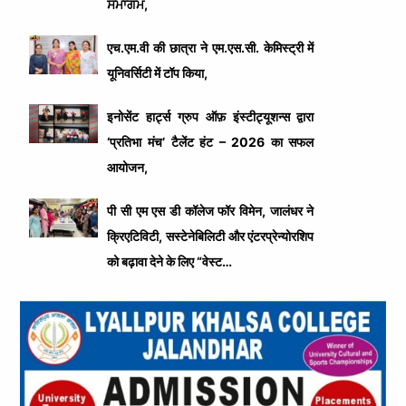
ਸਮਾਗਮ,
एच.एम.वी की छात्रा ने एम.एस.सी. केमिस्ट्री में
यूनिवर्सिटी में टॉप किया,
इनोसेंट हार्ट्स ग्रुप ऑफ़ इंस्टीट्यूशन्स द्वारा
‘प्रतिभा मंच’ टैलेंट हंट – 2026 का सफल
आयोजन,
पी सी एम एस डी कॉलेज फॉर विमेन, जालंधर ने
क्रिएटिविटी, सस्टेनेबिलिटी और एंटरप्रेन्योरशिप
को बढ़ावा देने के लिए “वेस्ट…