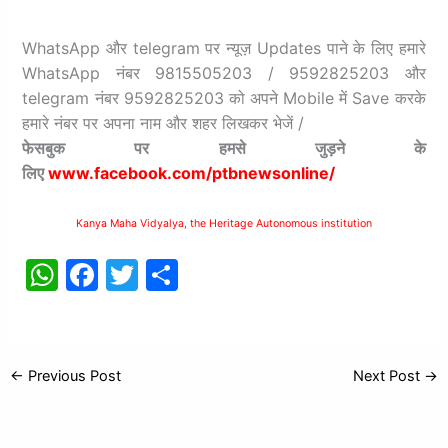
WhatsApp और telegram पर न्यूज़ Updates पाने के लिए हमारे
WhatsApp नंबर 9815505203 / 9592825203 और
telegram नंबर 9592825203 को अपने Mobile में Save करके
हमारे नंबर पर अपना नाम और शहर लिखकर भेजें /
फेसबुक
पर
हमसे
जुड़ने
के
लिए
www.facebook.com/ptbnewsonline/
Kanya Maha Vidyalya, the Heritage Autonomous institution
W
F
T
S
h
a
w
h
at
c
itt
ar
s
e
er
e
←
Previous Post
Next Post
→
A
b
p
o