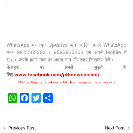
.
.
WhatsApp पर न्यूज़ Updates पाने के लिए हमारे WhatsApp
नंबर 9815505203 / 9592825203 को अपने Mobile में
Save करके हमारे नंबर पर अपना नाम और शहर लिखकर भेजें /
फेसबुक
पर
हमसे
जुड़ने
के
लिए
www.facebook.com/ptbnewsonline/
KMVites Bag Top Positions in MA Hindi Semester II Examinations
W
F
T
S
h
a
w
h
at
c
itt
ar
s
e
er
e
←
Previous Post
Next Post
→