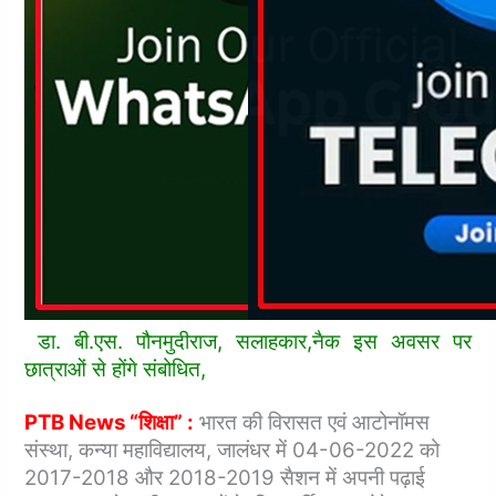
डा. बी.एस. पौनमुदीराज, सलाहकार,नैक इस अवसर पर
छात्राओं से होंगे संबोधित,
PTB News “शिक्षा” :
भारत की विरासत एवं आटोनॉमस
संस्था, कन्या महाविद्यालय, जालंधर में 04-06-2022 को
2017-2018 और 2018-2019 सैशन में अपनी पढ़ाई