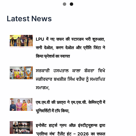
Latest News
LPU में नए सफर की स्टारडम भरी शुरुआत,
सनी देओल, करण देओल और प्रीति जिंटा ने
किया फ्रेशर्स का स्वागत
ਸਰਕਾਰੀ ਹਸਪਤਾਲ ਕਾਲਾ ਬੱਕਰਾ ਵਿਖੇ
ਜਗੀਰਦਾਰ ਬਖਸ਼ੀਸ਼ ਸਿੰਘ ਵੜੈਚ ਨੂੰ ਸਮਰਪਿਤ
ਸਮਾਗਮ,
एच.एम.वी की छात्रा ने एम.एस.सी. केमिस्ट्री में
यूनिवर्सिटी में टॉप किया,
इनोसेंट हार्ट्स ग्रुप ऑफ़ इंस्टीट्यूशन्स द्वारा
‘प्रतिभा मंच’ टैलेंट हंट – 2026 का सफल