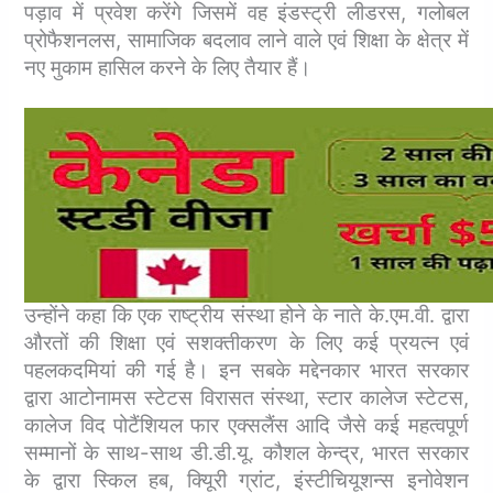
पड़ाव में प्रवेश करेंगे जिसमें वह इंडस्ट्री लीडरस, गलोबल
प्रोफैशनलस, सामाजिक बदलाव लाने वाले एवं शिक्षा के क्षेत्र में
नए मुकाम हासिल करने के लिए तैयार हैं।
उन्होंने कहा कि एक राष्ट्रीय संस्था होने के नाते के.एम.वी. द्वारा
औरतों की शिक्षा एवं सशक्तीकरण के लिए कई प्रयत्न एवं
पहलकदमियां की गई है। इन सबके मद्देनकार भारत सरकार
द्वारा आटोनामस स्टेटस विरासत संस्था, स्टार कालेज स्टेटस,
कालेज विद पोटैंशियल फार एक्सलैंस आदि जैसे कई महत्वपूर्ण
सम्मानों के साथ-साथ डी.डी.यू. कौशल केन्द्र, भारत सरकार
के द्वारा स्किल हब, क्यिूरी ग्रांट, इंस्टीचियूशन्स इनोवेशन