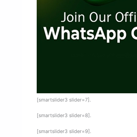
[smartslider3 slider=7].
[smartslider3 slider=8].
[smartslider3 slider=9].