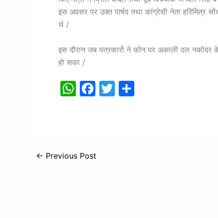
इस अवसर पर उक्त पार्षद तथा कांग्रेसी नेता हरिमित्र स
थे /
इस दौरान जब पत्रकारों ने फोन पर अकाली दल नकोदर के व
हो सका /
W
F
T
S
h
a
w
h
at
c
itt
ar
s
e
er
e
A
b
←
Previous Post
p
o
p
o
k