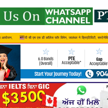
ॉर विमेन, जालंधर ने क्रिएटिविटी, सस्टेनेबिलिटी और एंटरप्रेन्योरशिप को बढ़ावा द...