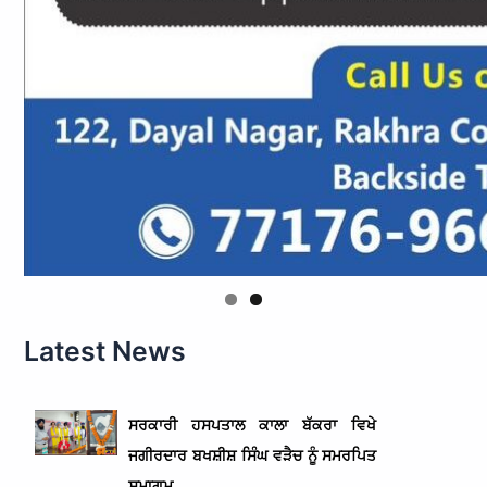
Latest News
ਸਰਕਾਰੀ ਹਸਪਤਾਲ ਕਾਲਾ ਬੱਕਰਾ ਵਿਖੇ
ਜਗੀਰਦਾਰ ਬਖਸ਼ੀਸ਼ ਸਿੰਘ ਵੜੈਚ ਨੂੰ ਸਮਰਪਿਤ
ਸਮਾਗਮ,