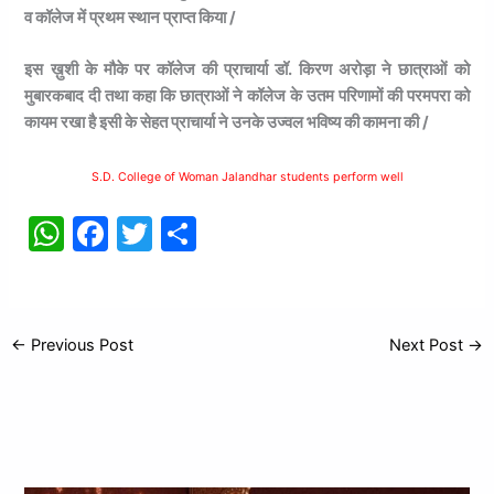
व कॉलेज में प्रथम स्थान प्राप्त किया /
इस ख़ुशी के मौके पर कॉलेज की प्राचार्या डॉ. किरण अरोड़ा ने छात्राओं को
मुबारकबाद दी तथा कहा कि छात्राओं ने कॉलेज के उतम परिणामों की परमपरा को
कायम रखा है इसी के सेहत प्राचार्या ने उनके उज्वल भविष्य की कामना की /
S.D. College of Woman Jalandhar students perform well
W
F
T
S
h
a
w
h
at
c
itt
ar
s
e
er
e
←
Previous Post
Next Post
→
A
b
p
o
p
o
k