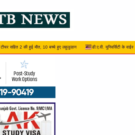
लहूलु/हान
डी.ए.वी. यूनिवर्सिटी के वाईस चांसलर प्रो. (डॉ.) मनोज कुमार एन.सी.सी. 