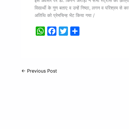
इस अवसर पर डॉ. किरण अरोड़ा ने सभी स्ट्रीस की छात्राओं 
विद्यार्थी के गुण बताए व उन्हें निष्ठा, लगन व परिश्रम से का
अतिथि को प्रेमचिन्ह भेंट किया गया /
W
F
T
S
h
a
w
h
at
c
itt
ar
s
e
er
e
A
b
←
Previous Post
p
o
p
o
k