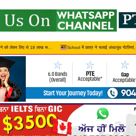
School में छात्र ने चलाई अंधा/धुंध गो/लियां, टीचर सहित 2 की हुई मौत, 10 बच्चे हुए 