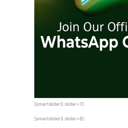
[smartslider3 slider=7].
[smartslider3 slider=8].