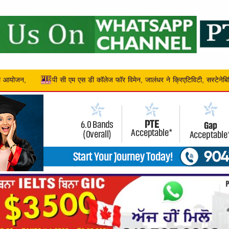
र ने क्रिएटिविटी, सस्टेनेबिलिटी और एंटरप्रेन्योरशिप को बढ़ावा द...
जोनल खेलों