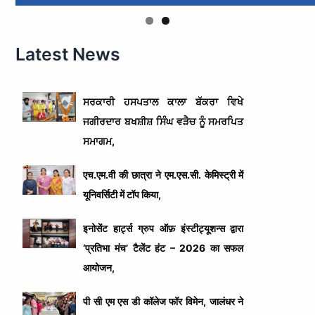
Latest News
ਸਰਕਾਰੀ ਹਸਪਤਾਲ ਕਾਲਾ ਬੱਕਰਾ ਵਿਖੇ
ਜਗੀਰਦਾਰ ਬਖਸ਼ੀਸ਼ ਸਿੰਘ ਵੜੈਚ ਨੂੰ ਸਮਰਪਿਤ
ਸਮਾਗਮ,
एच.एम.वी की छात्रा ने एम.एस.सी. केमिस्ट्री में
यूनिवर्सिटी में टॉप किया,
इनोसेंट हार्ट्स ग्रुप ऑफ़ इंस्टीट्यूशन्स द्वारा
‘प्रतिभा मंच’ टैलेंट हंट – 2026 का सफल
आयोजन,
पी सी एम एस डी कॉलेज फॉर विमेन, जालंधर ने