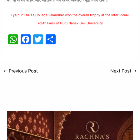
Lyalpur Khalsa College Jalandhar won the overall trophy at the Inter-Zonal
Youth Fairs of Guru Nanak Dev University
W
F
T
S
h
a
w
h
at
c
itt
ar
s
e
er
e
←
Previous Post
Next Post
→
A
b
p
o
p
o
k