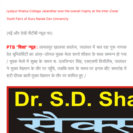
Lyalpur Khalsa College Jalandhar won the overall trophy at the Inter-Zonal
Youth Fairs of Guru Nanak Dev University
(पढ़ें और देखें पीटीबी न्यूज़ पर)
PTB “शिक्षा” न्यूज़ :
लायलपुर ख़ालसा कालेज, जालंधर में चल रहा गुरू नानक
देव यूनिवर्सिटी का अंत्र-ज़ोनल युवक मेला शानो शौकत के साथ सम्पन्न हो गया
/ युवक मेलो में सुबह के समय स. दलजिन्दर सिंह, एसएसपी विजीलैंस, जालंधर
ने मुख्य मेहमान के तौर पर पहुँचे, जबकि शाम के समय पर इनाम बाँट समारोह में
श्री दीपक बाली मुख्य मेहमान के तौर पर शामिल हुए /