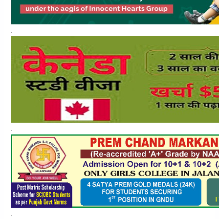
.
.
.