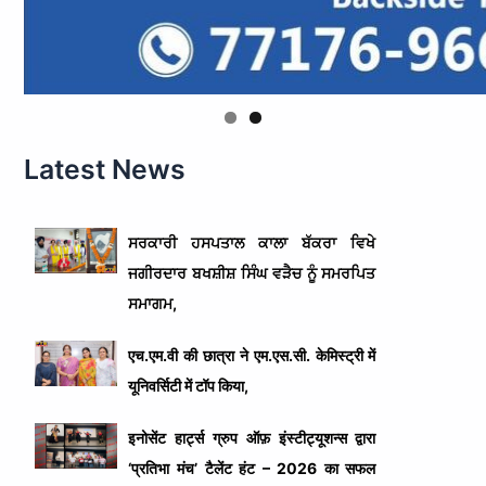
Latest News
ਸਰਕਾਰੀ ਹਸਪਤਾਲ ਕਾਲਾ ਬੱਕਰਾ ਵਿਖੇ
ਜਗੀਰਦਾਰ ਬਖਸ਼ੀਸ਼ ਸਿੰਘ ਵੜੈਚ ਨੂੰ ਸਮਰਪਿਤ
ਸਮਾਗਮ,
एच.एम.वी की छात्रा ने एम.एस.सी. केमिस्ट्री में
यूनिवर्सिटी में टॉप किया,
इनोसेंट हार्ट्स ग्रुप ऑफ़ इंस्टीट्यूशन्स द्वारा
‘प्रतिभा मंच’ टैलेंट हंट – 2026 का सफल