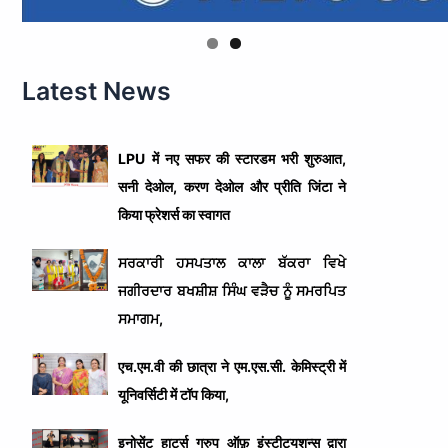
Latest News
LPU में नए सफर की स्टारडम भरी शुरुआत,
सनी देओल, करण देओल और प्रीति जिंटा ने
किया फ्रेशर्स का स्वागत
ਸਰਕਾਰੀ ਹਸਪਤਾਲ ਕਾਲਾ ਬੱਕਰਾ ਵਿਖੇ
ਜਗੀਰਦਾਰ ਬਖਸ਼ੀਸ਼ ਸਿੰਘ ਵੜੈਚ ਨੂੰ ਸਮਰਪਿਤ
ਸਮਾਗਮ,
एच.एम.वी की छात्रा ने एम.एस.सी. केमिस्ट्री में
यूनिवर्सिटी में टॉप किया,
इनोसेंट हार्ट्स ग्रुप ऑफ़ इंस्टीट्यूशन्स द्वारा