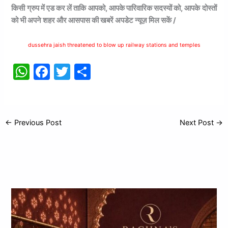
किसी ग्रुप में एड कर लें ताकि आपको, आपके पारिवारिक सदस्यों को, आपके दोस्तों
को भी अपने शहर और आसपास की खबरें अपडेट न्यूज़ मिल सकें /
dussehra jaish threatened to blow up railway stations and temples
W
F
T
S
h
a
w
h
at
c
itt
ar
s
e
er
e
←
Previous Post
Next Post
→
A
b
p
o
p
o
k