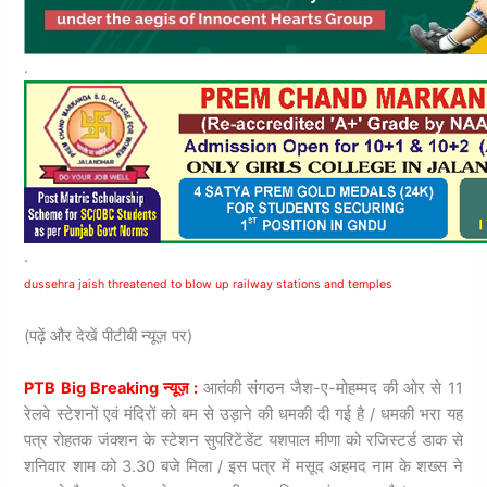
.
.
dussehra jaish threatened to blow up railway stations and temples
(पढ़ें और देखें पीटीबी न्यूज़ पर)
PTB Big Breaking न्यूज़ :
आतंकी संगठन जैश-ए-मोहम्मद की ओर से 11
रेलवे स्टेशनों एवं मंदिरों को बम से उड़ाने की धमकी दी गई है / धमकी भरा यह
पत्र रोहतक जंक्शन के स्टेशन सुपरिटेंडेंट यशपाल मीणा को रजिस्टर्ड डाक से
शनिवार शाम को 3.30 बजे मिला / इस पत्र में मसूद अहमद नाम के शख्स ने