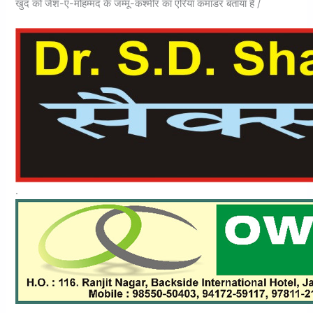
खुद को जैश-ए-मोहम्मद के जम्मू-कश्मीर का एरिया कमांडर बताया है /
.
.