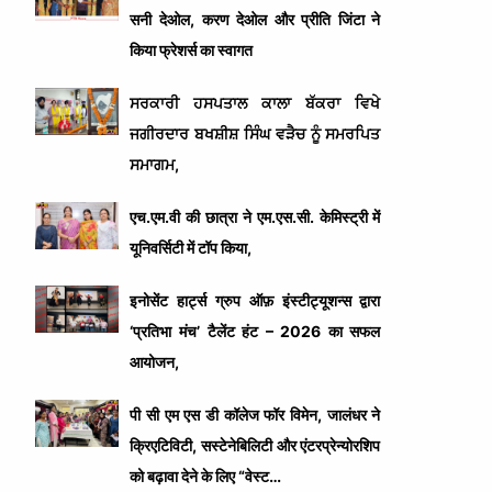
सनी देओल, करण देओल और प्रीति जिंटा ने
किया फ्रेशर्स का स्वागत
ਸਰਕਾਰੀ ਹਸਪਤਾਲ ਕਾਲਾ ਬੱਕਰਾ ਵਿਖੇ
ਜਗੀਰਦਾਰ ਬਖਸ਼ੀਸ਼ ਸਿੰਘ ਵੜੈਚ ਨੂੰ ਸਮਰਪਿਤ
ਸਮਾਗਮ,
एच.एम.वी की छात्रा ने एम.एस.सी. केमिस्ट्री में
यूनिवर्सिटी में टॉप किया,
इनोसेंट हार्ट्स ग्रुप ऑफ़ इंस्टीट्यूशन्स द्वारा
‘प्रतिभा मंच’ टैलेंट हंट – 2026 का सफल
आयोजन,
पी सी एम एस डी कॉलेज फॉर विमेन, जालंधर ने
क्रिएटिविटी, सस्टेनेबिलिटी और एंटरप्रेन्योरशिप
को बढ़ावा देने के लिए “वेस्ट…