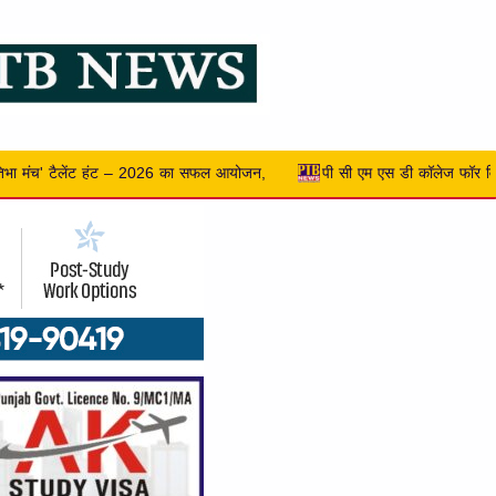
पी सी एम एस डी कॉलेज फॉर विमेन, जालंधर ने क्रिएटिविटी, सस्टेनेबिलिटी और एंटरप्रेन्यो