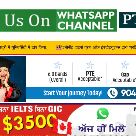
 ग्रुप ऑफ़ इंस्टीट्यूशन्स द्वारा 'प्रतिभा मंच' टैलेंट हंट – 2026 का सफल आयोजन,