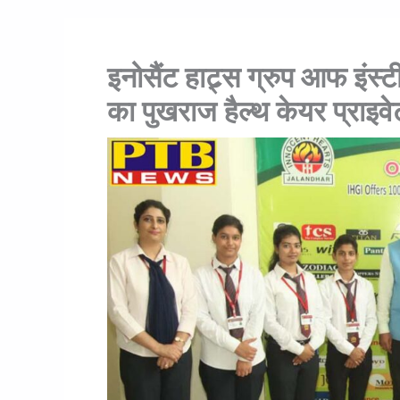
इनोसैंट हाट्र्स ग्रुप आफ इंस्टी
का पुखराज हैल्थ केयर प्राइवे