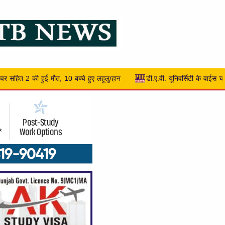
डी.ए.वी. यूनिवर्सिटी के वाईस चांसलर प्रो. (डॉ.) मनोज कुमार एन.सी.सी. द्वारा आनरेरी कर्नल 