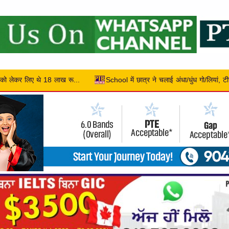
 ने चलाई अंधा/धुंध गो/लियां, टीचर सहित 2 की हुई मौत, 10 बच्चे हुए लहूलु/हान