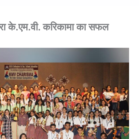
वारा के.एम.वी. करिकामा का सफल