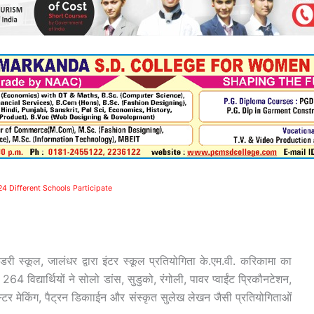
4 Different Schools Participate
री स्कूल, जालंधर द्वारा इंटर स्कूल प्रतियोगिता के.एम.वी. करिकामा का
 विद्यार्थियों ने सोलो डांस, सुडुको, रंगोली, पावर प्वाईंट प्रिकौनटेशन,
ोस्टर मेकिंग, पैट्रन डिकााईन और संस्कृत सुलेख लेखन जैसी प्रतियोगिताओं