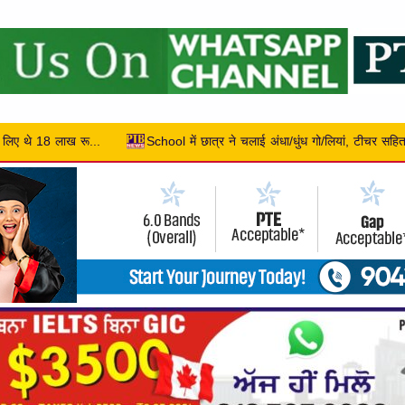
ई अंधा/धुंध गो/लियां, टीचर सहित 2 की हुई मौत, 10 बच्चे हुए लहूलु/हान
डी.ए.वी.