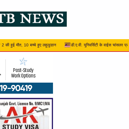
 यूनिवर्सिटी के वाईस चांसलर प्रो. (डॉ.) मनोज कुमार एन.सी.सी. द्वारा आनरेरी कर्नल रैंक से 