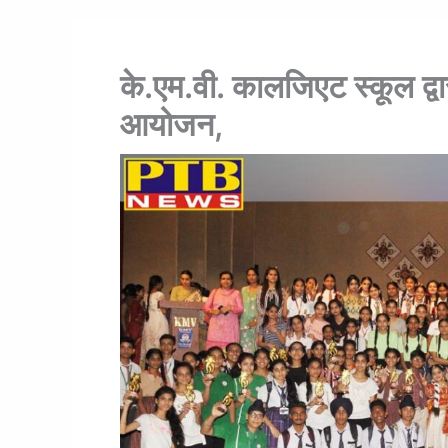
के.एम.वी. कालजिएट स्कूल द्
आयोजन,