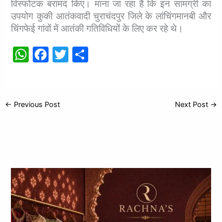
विस्फोटक बरामद किए। माना जा रहा है कि इन सामग्री का
उपयोग कुकी आतंकवादी चुराचंदपुर जिले के लांचिंगमानबी और
चिंगफेई गांवों में आतंकी गतिविधियों के लिए कर रहे थे।
W
F
T
S
h
a
w
h
at
c
itt
ar
s
e
er
e
←
Previous Post
Next Post
→
A
b
p
o
p
o
k