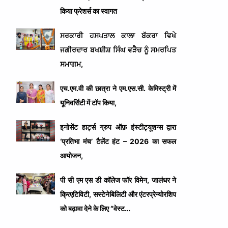
किया फ्रेशर्स का स्वागत
ਸਰਕਾਰੀ ਹਸਪਤਾਲ ਕਾਲਾ ਬੱਕਰਾ ਵਿਖੇ
ਜਗੀਰਦਾਰ ਬਖਸ਼ੀਸ਼ ਸਿੰਘ ਵੜੈਚ ਨੂੰ ਸਮਰਪਿਤ
ਸਮਾਗਮ,
एच.एम.वी की छात्रा ने एम.एस.सी. केमिस्ट्री में
यूनिवर्सिटी में टॉप किया,
इनोसेंट हार्ट्स ग्रुप ऑफ़ इंस्टीट्यूशन्स द्वारा
‘प्रतिभा मंच’ टैलेंट हंट – 2026 का सफल
आयोजन,
पी सी एम एस डी कॉलेज फॉर विमेन, जालंधर ने
क्रिएटिविटी, सस्टेनेबिलिटी और एंटरप्रेन्योरशिप
को बढ़ावा देने के लिए “वेस्ट…